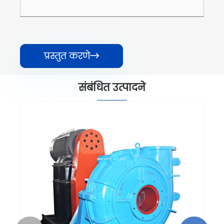
प्रस्तुत करणे

संबंधित उत्पादने
AHP AHPP क्षैतिज स्लरी पंप
अधिक प i हा >>