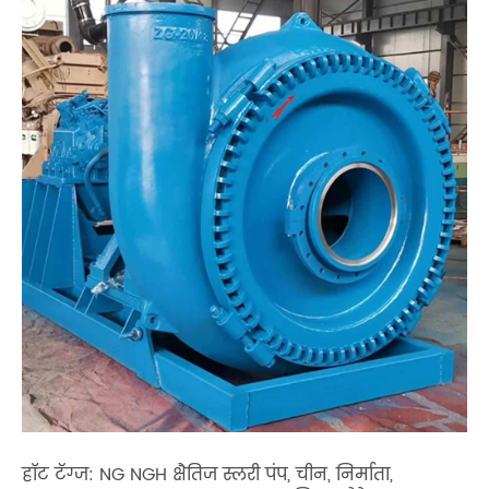
हॉट टॅग्ज: NG NGH क्षैतिज स्लरी पंप, चीन, निर्माता,