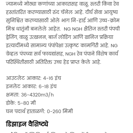
ज्यामध्ये मोठ्या कणांच्या आकारासह वाळू, स्लरी किंवा रेव
हस्तांतरित करण्यासाठी रुंद चॅनेल आहे. दीर्घ सेवा आयुष्य
सुनिश्चित करण्यासाठी ओले भाग नि-हार्ड आणि उच्च-क्रोम
मिश्र धातुंनी बनलेले आहेत. NG NGH क्षैतिज स्लरी पंपची
ड्रेजिंग, वाळू उत्खनन, बार्ज लोडिंग आणि खनिज प्रक्रिया
इत्यादींमध्ये सामान्य पंपांपेक्षा उत्कृष्ट कामगिरी आहे. NG
ग्रेव्हल पंपच्या सर्व फायद्यांसह, NGH रेव पंपाने विशेष कार्य
परिस्थितीसाठी अतिरिक्त उच्च हेड प्राप्त केले आहे.
आउटलेट आकार: 4-16 इंच
इनलेट आकार: 6-18 इंच
क्षमता: 36-4320m3/h
डोके: 5-80 मी
घन पदार्थ हाताळणे: 0-260 मिमी
डिझाइन वैशिष्ट्ये