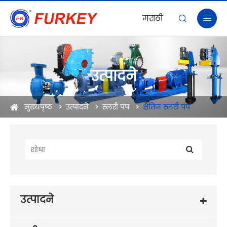
मराठी


उत्पादने
मुख्यपृष्ठ
उत्पादने
स्लरी पंप
क्षैतिज स्लरी पंप
उत्पादने