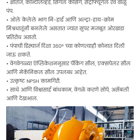
• क्षैतिज, कॅन्टिलिव्हर्ड, सिंगल केसिंग, सेंट्रीफ्यूगल रेव वाळू
पंप.
• ओले केलेले भाग नि-हार्ड आणि अल्ट्रा-हाय-क्रोम
मिश्रधातूंनी बनलेले असतात ज्यात सुपर मजबूत ओरखडा
प्रतिरोध असतो.
• पंपाची डिस्चार्ज दिशा 360° च्या कोणत्याही कोनात दिली
जाऊ शकते.
• वेगवेगळ्या ऍप्लिकेशननुसार पॅकिंग सील, एक्सपेलर सील
आणि मेकॅनिकल सील उपलब्ध आहेत.
• उत्कृष्ट NPSH कामगिरी.
• साधे आणि विश्वासार्ह बांधकाम, वेगळे करणे सोपे, असेंबली
आणि देखभाल.