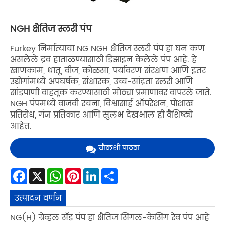
NGH क्षैतिज स्लरी पंप
Furkey निर्मात्याचा NG NGH क्षैतिज स्लरी पंप हा घन कण
असलेले द्रव हाताळण्यासाठी डिझाइन केलेले पंप आहे. हे
खाणकाम, धातू, वीज, कोळसा, पर्यावरण संरक्षण आणि इतर
उद्योगांमध्ये अपघर्षक, संक्षारक, उच्च-सांद्रता स्लरी आणि
सांडपाणी वाहतूक करण्यासाठी मोठ्या प्रमाणावर वापरले जाते.
NGH पंपमध्ये वाजवी रचना, विश्वासार्ह ऑपरेशन, पोशाख
प्रतिरोध, गंज प्रतिकार आणि सुलभ देखभाल ही वैशिष्ट्ये
आहेत.
चौकशी पाठवा
Facebook
X
WhatsApp
Pinterest
LinkedIn
Share
उत्पादन वर्णन
NG(H) ग्रेव्हल सँड पंप हा क्षैतिज सिंगल-केसिंग रेव पंप आहे