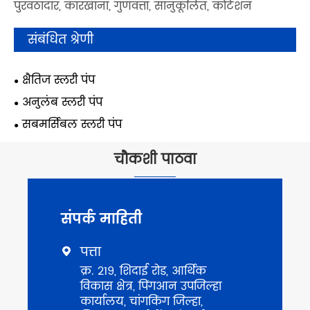
पुरवठादार, कारखाना, गुणवत्ता, सानुकूलित, कोटेशन
संबंधित श्रेणी
क्षैतिज स्लरी पंप
अनुलंब स्लरी पंप
सबमर्सिबल स्लरी पंप
चौकशी पाठवा
संपर्क माहिती
पत्ता

क्र. 219, शिदाई रोड, आर्थिक
विकास क्षेत्र, पिंगआन उपजिल्हा
कार्यालय, चांगकिंग जिल्हा,