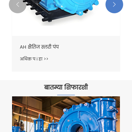


बातम्या शिफारशी
क्षैतिज स्लरी पंपसाठी देखभाल पद्धती कोणत्या
आहेत?