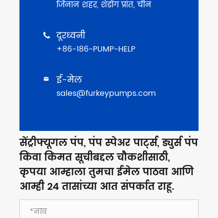
जिनान शहर, शेडोंग प्रांत, चीन
दूरध्वनी

+86-186-PUMP-HELP
ई-मेल

sales@furkeypumps.com
सेंट्रीफ्यूगल पंप, पंप स्पेअर पार्ट्स, ड्युर्स पंप
किंवा किंमत सूचीबद्दल चौकशीसाठी,
कृपया आम्हाला तुमचा ईमेल पाठवा आणि
आम्ही 24 तासांच्या आत संपर्कात राहू.