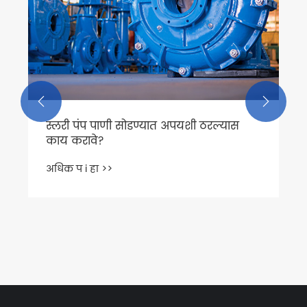
अधिक प i हा >>

