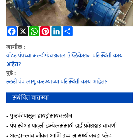
Facebook
X
WhatsApp
Pinterest
LinkedIn
Share
मागील :
वॉटर पंपच्या मल्टीफंक्शनल ऍप्लिकेशन परिस्थिती काय
आहेत?
पुढे :
स्लरी पंप लागू करण्याच्या परिस्थिती काय आहेत?
संबंधित बातम्या
फुरकीपासून हायड्रोसायक्लोन
पंप स्पेअर पार्ट्स-इम्पेलर्ससाठी डाई प्रवेशद्वार चाचणी
अल्ट्रा-लांब जीवन आणि उच्च सामर्थ्य जबडा प्लेट