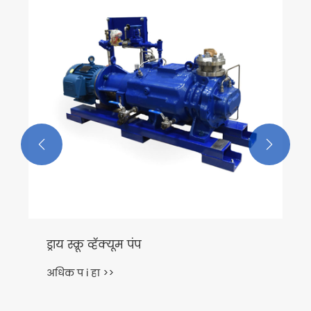
आयएसओ प्रक्रिया पंप एफआयएच प्रकार
अधिक प i हा >>

