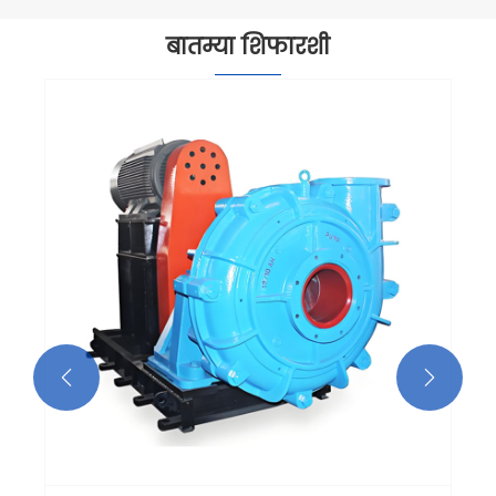
बातम्या शिफारशी
पंप स्पेस भागांसाठी 3 डी लेसर स्कॅनिंग
अधिक प i हा >>

