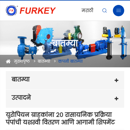
मराठी


बातम्या
मुख्यपृष्ठ
बातम्या
कंपनी बातम्या
बातम्या
उत्पादने
युरोपियन ग्राहकांना 20 रासायनिक प्रक्रिया
पंपांची यशस्वी वितरण आणि आगामी शिपमेंट