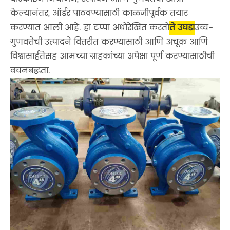
केल्यानंतर, ऑर्डर पाठवण्यासाठी काळजीपूर्वक तयार
करण्यात आली आहे. हा टप्पा अधोरेखित करतो
ते उघडा
उच्च-
गुणवत्तेची उत्पादने वितरीत करण्यासाठी आणि अचूक आणि
विश्वासार्हतेसह आमच्या ग्राहकांच्या अपेक्षा पूर्ण करण्यासाठीची
वचनबद्धता.