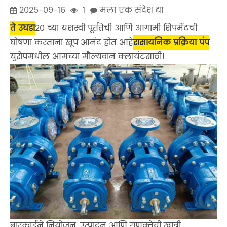
2025-09-16
1
मला एक संदेश द्या
ते उघडा
20 च्या यशस्वी पूर्ततेची आणि आगामी शिपमेंटची
घोषणा करताना खूप आनंद होत आहे
रासायनिक प्रक्रिया पंप
युरोपमधील आमच्या मौल्यवान क्लायंटसाठी!
बारकाईने नियोजन, उत्पादन आणि गुणवत्तेची खात्री